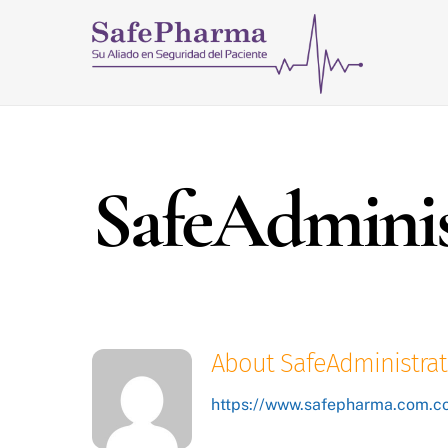
Skip
to
content
SafeAdminis
About
SafeAdministrat
https://www.safepharma.com.c