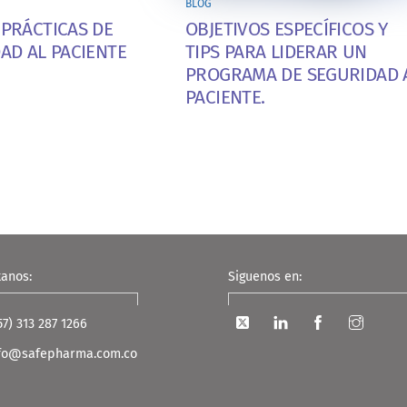
BLOG
PRÁCTICAS DE
OBJETIVOS ESPECÍFICOS Y
AD AL PACIENTE
TIPS PARA LIDERAR UN
PROGRAMA DE SEGURIDAD 
PACIENTE.
Back
tanos:
Siguenos en:
To
Top
57) 313 287 1266
Twitter
LinkedIn
Facebook
Instagram
fo@safepharma.com.co