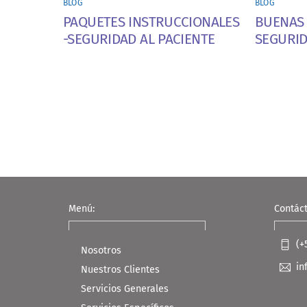
BLOG
BLOG
PAQUETES INSTRUCCIONALES
BUENAS 
-SEGURIDAD AL PACIENTE
SEGURID
Menú:
Contác
(+
Nosotros
in
Nuestros Clientes
Servicios Generales